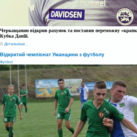
Черкащанин відкрив рахунок та поставив переможну 
«крапк
Кубка Даніїї.
Детальніше...
Відкритий чемпіонат Уманщини з футболу
Футбол