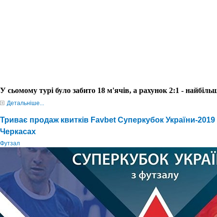
У сьомому турі було забито 18 м'ячів, а рахунок 2:1 - найбіл
Детальніше...
Триває продаж квитків Favbet Суперкубок України-2019
Черкасах
Футзал