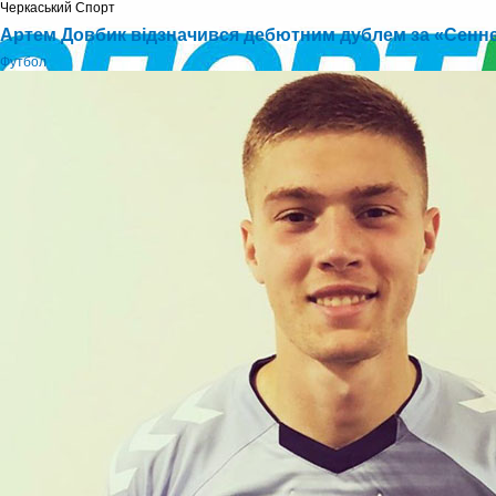
Черкаський Cпорт
Артем Довбик відзначився дебютним дублем за «Сенн
Футбол