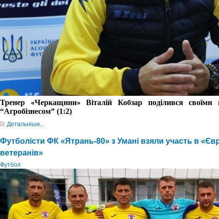
Тренер «Черкащини» Віталій Кобзар поділився своїми
“Агробізнесом” (1:2)
Детальніше...
Футболісти ФК «Ятрань-80» з Умані взяли участь в «Євр
ветеранів»
Футбол