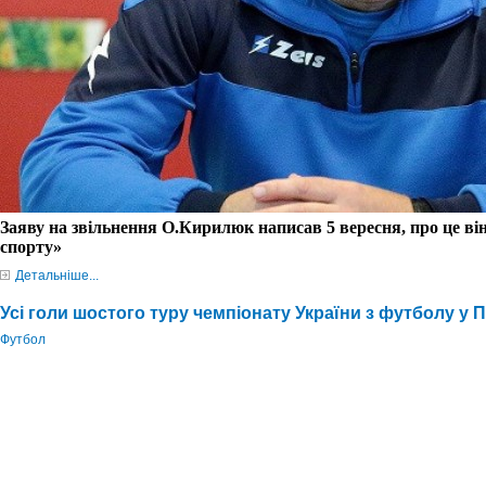
Заяву на звільнення О.Кирилюк написав 5 вересня, про це в
спорту»
Детальніше...
Усі голи шостого туру чемпіонату України з футболу у Пе
Футбол