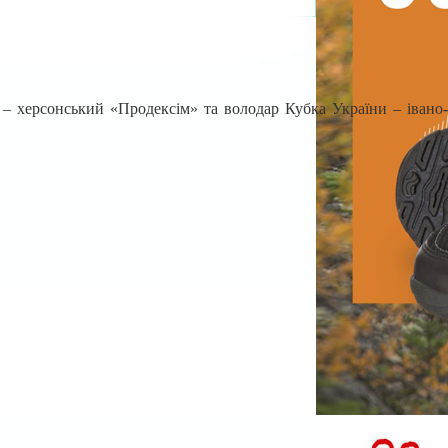
 – херсонський «Продексім» та володар Кубка України – івано-