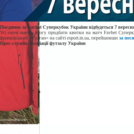
Поєдинок за Favbet Суперкубок України відбудеться 7 вересн
Усі охочі мають змогу придбати квитки на матч Favbet Суперк
франківський «Ураган» на сайті esport.in.ua, перейшовши
за пос
Прес-служба Асоціації футзалу України