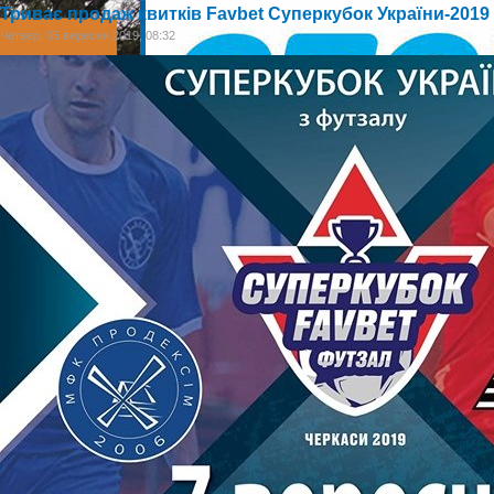
Триває продаж квитків Favbet Суперкубок України-2019
Четвер, 05 вересня 2019, 08:32