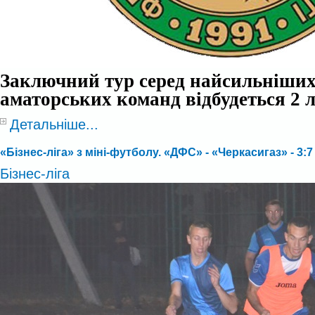
Заключний тур серед найсильніши
аматорських команд відбудеться 2 
Детальніше...
«Бізнес-ліга» з міні-футболу. «ДФС» - «Черкасигаз» - 3:7 
Бізнес-ліга