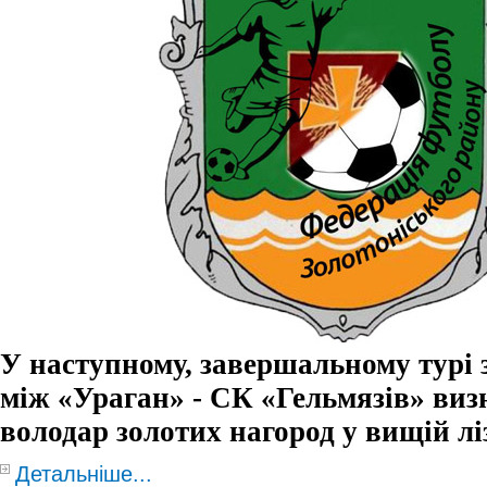
У наступному, завершальному турі з
між «Ураган» - СК «Гельмязів» виз
володар золотих нагород у вищій лі
Детальніше...