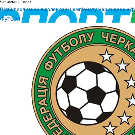
Черкаський Cпорт
Відбулися зміни в календарі чемпіонату Черкащини з 
Футбол