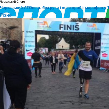
Черкаський Cпорт
Черкаський АТОвець без руки і ноги пробіг марафон у Т
Різне