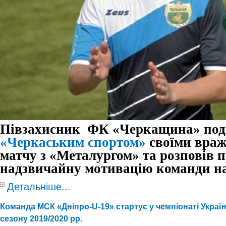
Півзахисник ФК «Черкащина» поді
«Черкаським спортом»
своїми враж
матчу з «Металургом» та розповів 
надзвичайну мотивацію команди на
Детальніше...
Команда МСК «Дніпро-U-19» стартує у чемпіонаті України 
сезону 2019/2020 рр.