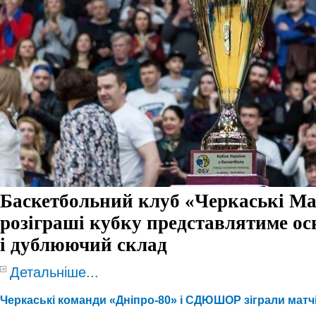
Баскетбольний клуб «Черкаські Ма
розіграші кубку представлятиме о
і дублюючий склад
Детальніше...
Черкаські команди «Дніпро-80» і СДЮШОР зіграли матч