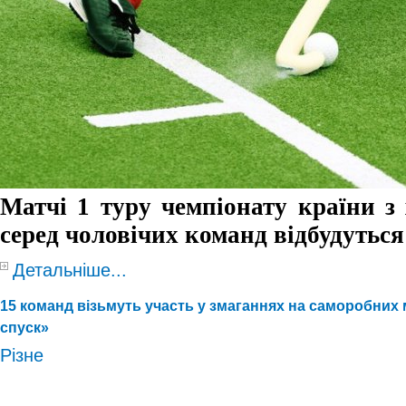
Матчі 1 туру чемпіонату країни з
серед чоловічих команд відбуд
у
ться
Детальніше...
15 команд візьмуть участь у змаганнях на саморобних
спуск»
Різне