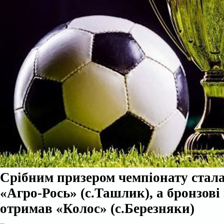
Срібним призером чемпіонату стал
«Агро-Рось» (с.Ташлик), а бронзові
отримав «Колос» (с.Березняки)