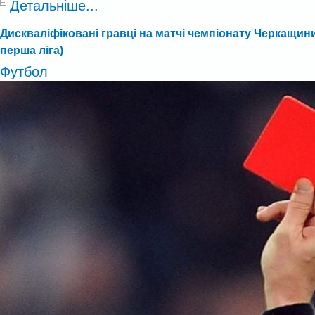
Детальніше...
Дискваліфіковані гравці на матчі чемпіонату Черкащини
перша ліга)
Футбол