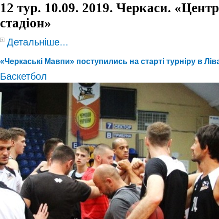
1
2
тур.
10
.09. 2019. Черкаси. «Цент
стадіон»
Детальніше...
«Черкаські Мавпи» поступились на старті турніру в Лів
Баскетбол