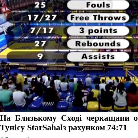
На Близькому Сході черкащани о
Тунісу StarSahalз рахунком 74:71