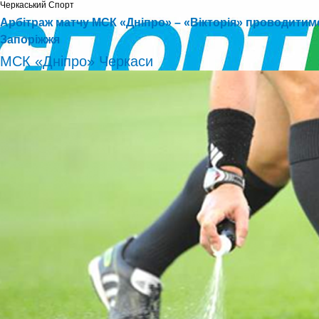
Черкаський Cпорт
Арбітраж матчу МСК «Дніпро» – «Вікторія» проводитиме
Запоріжжя
МСК «Дніпро» Черкаси