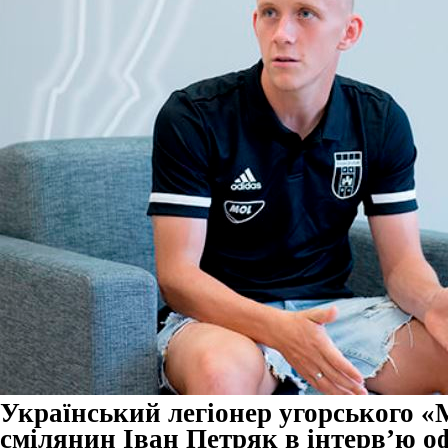
Український легіонер угорського 
смілянин Іван Петряк в інтерв’ю о