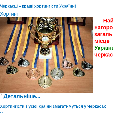
Черкасці – кращі хортингісти України!
Хортинг
Найбі
наго
загал
місце
Укра
черкас
Детальніше...
Хортингісти з усієї країни змагатимуться у Черкасах