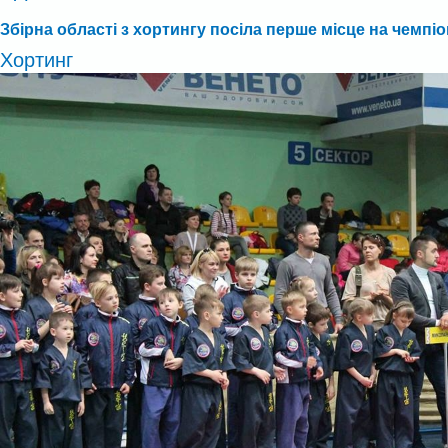
Збірна області з хортингу посіла перше місце на чемпіо
Хортинг