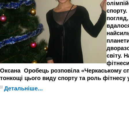
олімпі
спорту.
погляд,
вдалося
найсиль
планети
двораз
світу. 
фітнес
Оксана
Оробець розповіла «Черкаському сп
тонкощі цього виду спорту та роль фітнесу 
Детальніше...