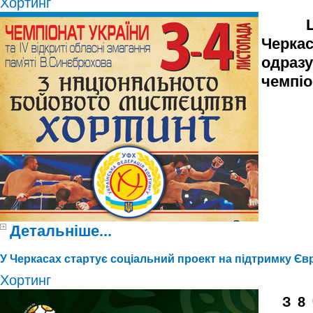
Хортинг
Цьог
Черк
одраз
чемпіо
Детальніше...
У Черкасах стартує соціальний проект на підтримку Єв
Хортинг
З 8 ч