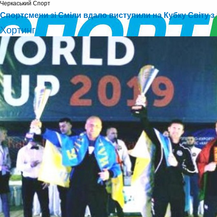
Черкаський Cпорт
Спортсмени зі Сміли вдало виступили на Кубку Світу з
Хортинг