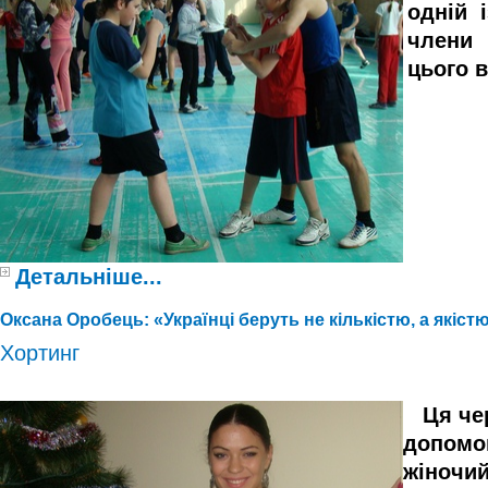
одній 
члени 
цього в
Детальніше...
Оксана Оробець: «Українці беруть не кількістю, а якіст
Хортинг
Ця че
допомо
жіночий