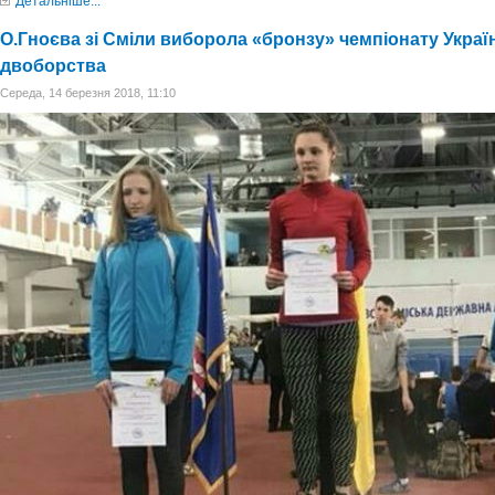
Детальніше...
О.Гноєва зі Сміли виборола «бронзу» чемпіонату Украї
двоборства
Середа, 14 березня 2018, 11:10