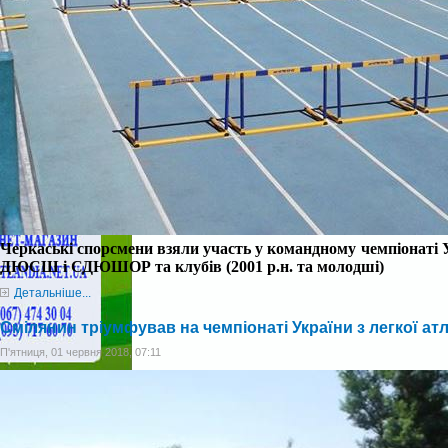
Черкаські спорсмени взяли участь у к
омандн
ому
чемпіонат
і
У
ДЮСШ і СДЮШОР та клубів (2001 р.н. та молодші)
Детальніше...
Смілянин тріумфував на чемпіонаті України з легкої ат
П'ятниця, 01 червня 2018, 07:11