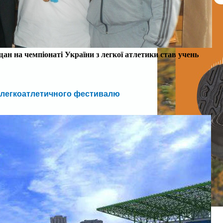
ан на чемпіонаті України з легкої атлетики став учень
 легкоатлетичного фестивалю