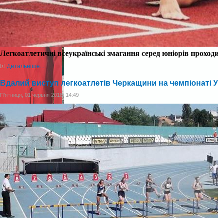
Легкоатлетичні всеукраїнські змагання серед юніорів прохо
Детальніше...
Вдалий виступ легкоатлетів Черкащини на чемпіонаті У
П'ятниця, 01 червня 2018, 14:49