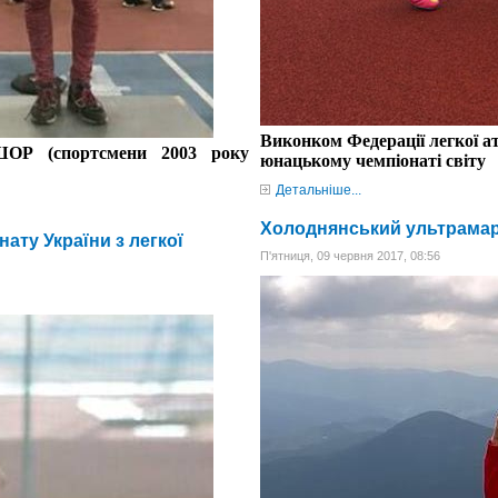
Виконком Федерації легкої ат
ШОР (
спортсмени
200
3
року
юнацькому чемпіонаті світу
Детальніше...
Холоднянський ультрама
ату України з легкої
П'ятниця, 09 червня 2017, 08:56