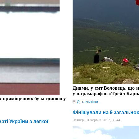
Днями, у смт.Воловець, що н
ультрамарафон «Трейл Карп
х приміщеннях була єдиною у
Детальніше...
Фінішували на 9 загальнок
Четвер, 01 червня 2017, 08:44
ті України з легкої