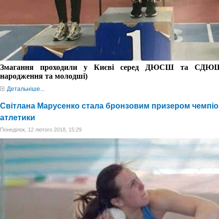
Змагання проходили
у Києві
серед ДЮСШ та СДЮ
народження та молодші)
Детальніше...
Світлана Марусенко стала бронзовим призером чемпіон
атлетики
Понеділок, 12 лютого 2018, 15:29