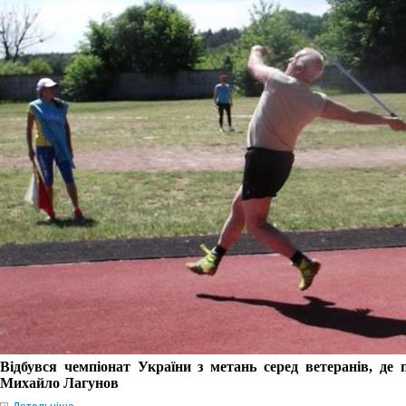
Відбувся чемпіонат України з метань серед ветеранів, де 
Михайло Лагунов