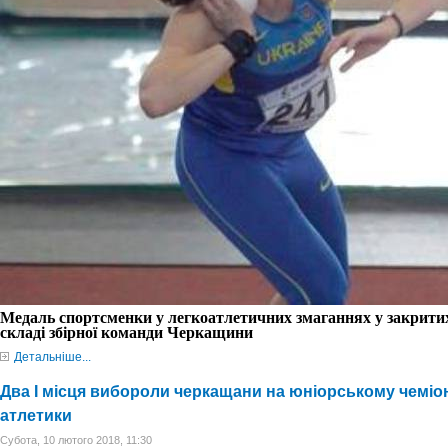
Медаль спортсменки у легкоатлетичних змаганнях у закрити
складі збірної команди Черкащини
Детальніше...
Два I місця вибороли черкащани на юніорському чеміона
атлетики
Субота, 10 лютого 2018, 11:30