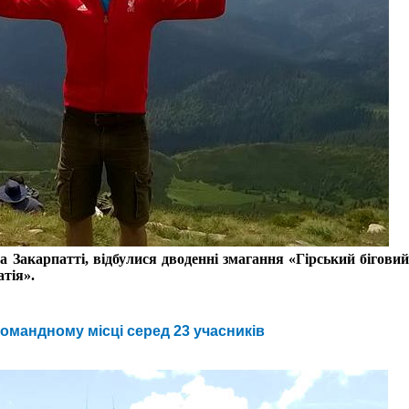
а Закарпатті, відбулися дводенні змагання «Гірський біговий
атія».
омандному місці серед 23 учасників