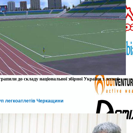
апили до складу національної збірної України з легкої
п легкоатлетів Черкащини