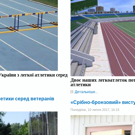
країни
з легкої атлетики
серед
Двоє наших легкоатлеток потр
атлетики
Детальніше...
летики серед ветеранів
«Срібно-бронзовий» висту
Понеділок, 10 липня 2017, 16:15