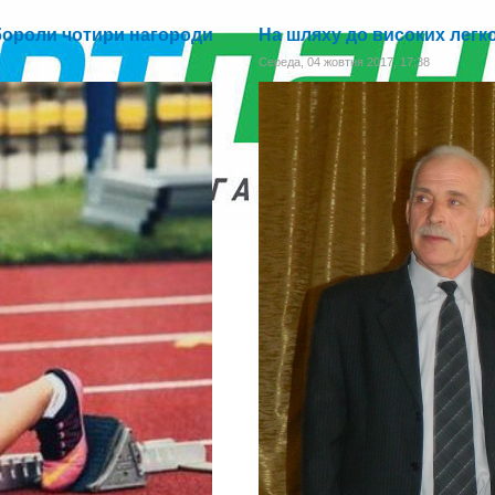
ибороли чотири нагороди
На шляху до високих лег
Середа, 04 жовтня 2017, 17:38