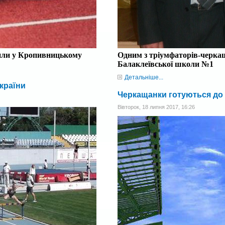
дили у Кропивницькому
Одним з тріумфаторів-черкащ
Балаклеївської школи №1
Детальніше...
країни
Черкащанки готуються до
Вівторок, 18 липня 2017, 16:26