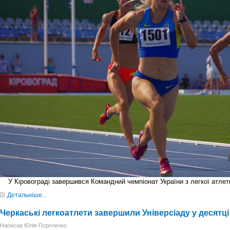
У Кіровограді завершився Командний чемпіонат України з легкої атлет
Детальніше...
Черкаські легкоатлети завершили Універсіаду у десятц
Написав Юлія Порпленко