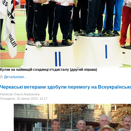
Кулик на найвищій сходинці п'єдисталу (другий зправа)
Детальніше...
Черкаські ветерани здобули перемогу на Всеукраїнськом
Написав Ольга Ковальова
Понеділок, 20 липня 2015, 10:17