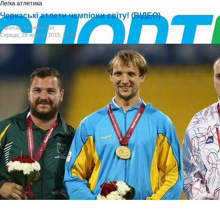
Легка атлетика
Черкаські атлети чемпіони світу! (ВІДЕО)
Написав Administrator
Середа, 28 жовтня 2015, 10:40