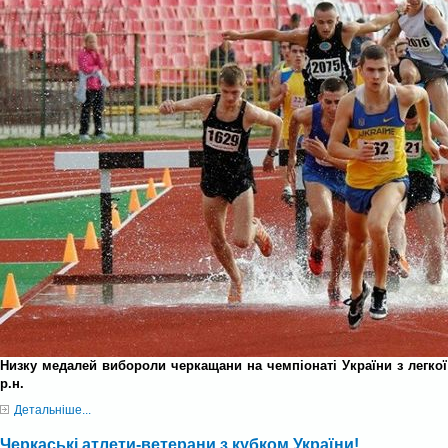
Низку медалей вибороли черкащани на чемпіонаті України з легкої 
р.н.
Детальніше...
Черкаські атлети-ветерани з кубком України!