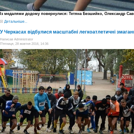
Із медалями додому повернулися: Тетяна Безшийко, Олександр Саве
Детальніше...
У Черкасах відбулися масштабні легкоатлетичні змаган
Написав Administrator
П'ятниця, 28 жовтня 2016, 14:36