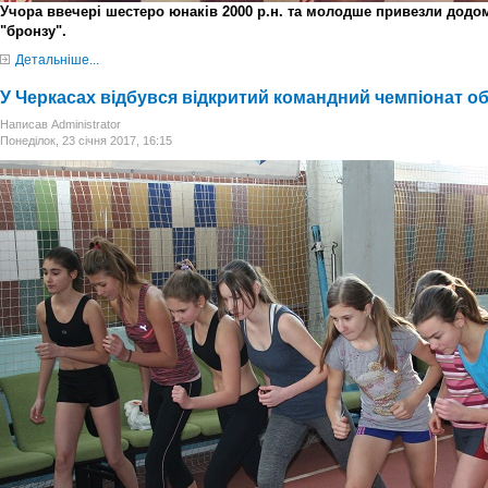
Учора ввечері шестеро юнаків 2000 р.н. та молодше привезли додом
"бронзу".
Детальніше...
У Черкасах відбувся відкритий командний чемпіонат обл
Написав Administrator
Понеділок, 23 січня 2017, 16:15