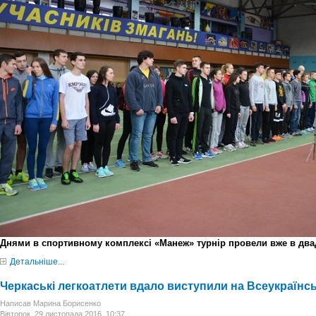
Днями в спортивному комплексі «Манеж» турнір провели вже в два
Детальніше...
Черкаські легкоатлети вдало виступили на Всеукраїнс
Написав Марина Борисенко
Вівторок, 29 листопада 2016, 10:37