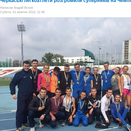
Черкаські легкоатлети розгромили суперників на Чемпі
Написав Андрій Вєков
Субота, 01 жовтня 2016, 11:46