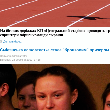
На бігових доріжках КП «Центральний стадіон» проводять т
спринтери збірної команди України
Детальніше...
Смілянська легкоатлетка стала "бронзовим" призером 
Написав Administrator
Вівторок, 28 березня 2017, 17:18