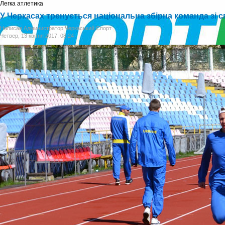
Легка атлетика
У Черкасах тренується національна збірна команда зі 
Написав Администратор Черкаський Спорт
Четвер, 13 квітня 2017, 08:24