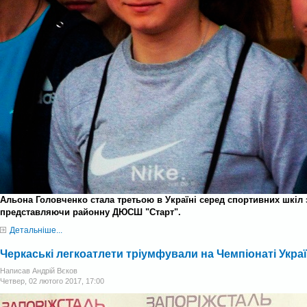
Альона Головченко стала третьою в Україні серед спортивних шкіл 
представляючи районну ДЮСШ "Старт".
Детальніше...
Черкаські легкоатлети тріумфували на Чемпіонаті Украї
Написав Андрій Вєков
Четвер, 02 лютого 2017, 17:00