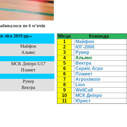
забивалося по 6 м
’
ячів
я ліга 2019 рр.»
Місце
Команда
1
Майфон
Майфон
2
ЮГ-2000
Альянс
3
Рувер
4
Альянс
5
Вектра
МСК Дніпро U17
6
Сервіс Агро
Пламет
6
Пламет
7
Агрохімоіл
Рувер
8
Lion
Вектра
9
WellCall
10
МСК Дніпро
11
Юрист