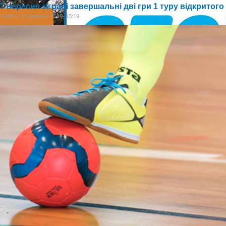
7 вересня зіграні завершальні дві гри 1 туру відкритог
Неділя, 08 вересня 2019, 13:19