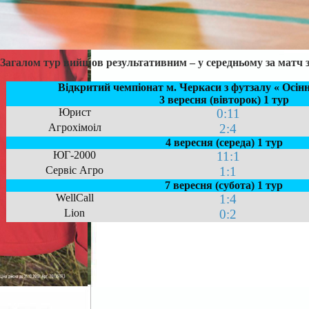
Загалом тур вийшов результативним – у середньому за матч 
Відкритий чемпіонат м. Черкаси з футзалу « Осінн
3 вересня (вівторок) 1 тур
Юрист
0:11
Агрохімоіл
2:4
4 вересня (середа) 1 тур
ЮГ-2000
11:1
Сервіс Агро
1:1
7 вересня (субота) 1 тур
WellCall
1:4
Lion
0:2