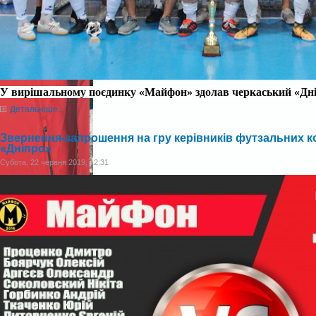
У вирішальному поєдинку
«Майфон» здолав черкаський «
Дн
Детальніше...
Звернення-запрошення на гру керівників футзальних 
«Дніпро»
Субота, 22 червня 2019, 12:31