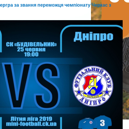
ергра за звання переможця чемпіонату Черкас з