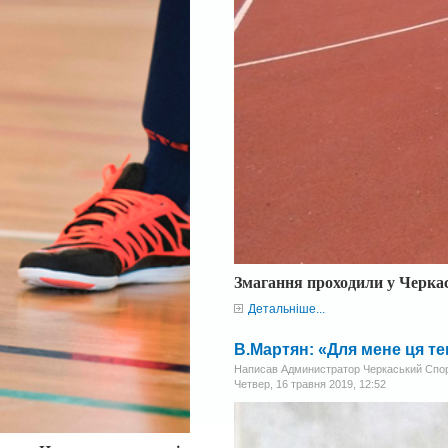
Змагання проходили у Черка
Детальніше...
В.Мартян: «Для мене ця те
Написав Администратор Черкаський Спо
Четвер, 16 травня 2019, 12:52