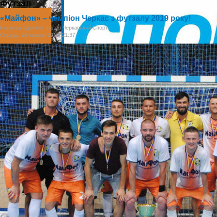
Футзал
«Майфон» – чемпіон Черкас з футзалу 2019 року!
Написав Администратор Черкаський Спорт
Середа, 26 червня 2019, 21:37