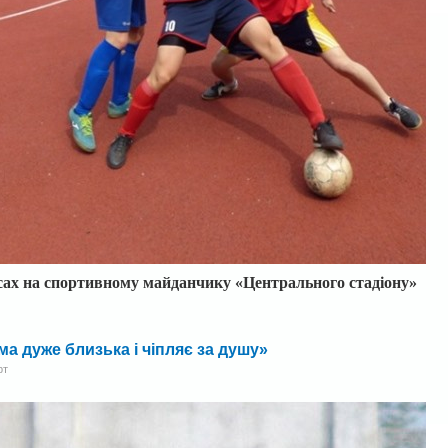
сах на спортивному майданчику «Центрального стад
і
ону»
ма дуже близька і чіпляє за душу»
рт