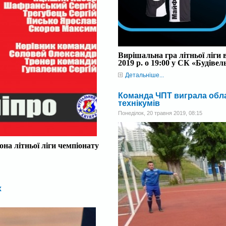
Вирішальна гра літньої ліги
2019 р. о 19:00 у СК «Будівел
Детальніше...
Команда ЧПТ виграла обла
технікумів
Понеділок, 20 травня 2019, 08:15
на літньої ліги чемпіонату
х