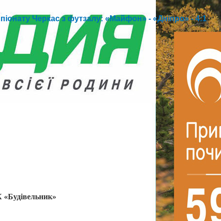
піонату Черкас з футзалу: «Майфон» - «Дніпро» - 4:1
К «Будівельник»