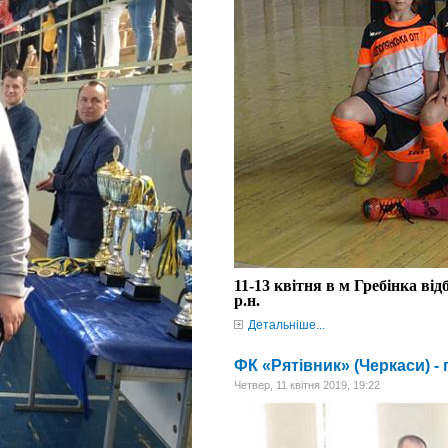
11-13 квітня в м Гребінка ві
р.н.
Детальніше...
ФК «Рятівник» (Черкаси) 
Четвер, 11 квітня 2019, 19:22