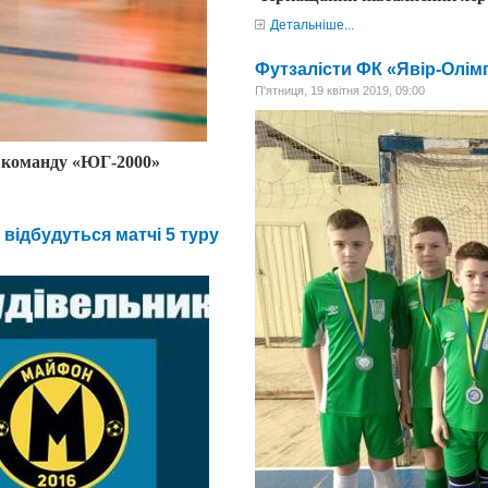
Детальніше...
Футзалісти ФК «Явір-Олімп
П'ятниця, 19 квітня 2019, 09:00
команду «
ЮГ-2000»
 відбудуться матчі 5 туру