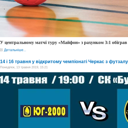
У центральному матч
і
туру «Майфон» з рахунком 3:1 об
і
грав
Детальніше...
14 і 16 травня у відкритому чемпіонаті Черкас з футзалу
Понеділок, 13 травня 2019, 15:21