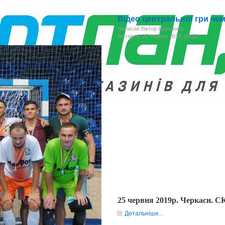
Відео центральної гри чем
Написав Віктор Яременко
Вівторок, 25 червня 2019, 08:02
25 червня 2019р. Черкаси. С
Детальніше...