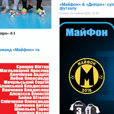
«Майфон» & «Дніпро»: суп
футзалу
Субота, 22 червня 2019, 12:30
іпро
»
4:1
команд «Майфон» та