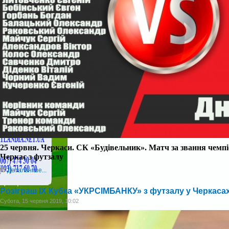
25 червня. Черкаси. СК «Будівельник». Матч за звання чемпіо
Черкас з футзалу
Детальніше...
Розіграш IХ Кубка «УКРСІМБАНКУ» з футзалу у Черкаса
Субота, 15 червня 2019, 10:02