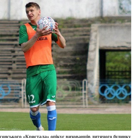
онського «Кристала» опікує вихованців дитячого будинку