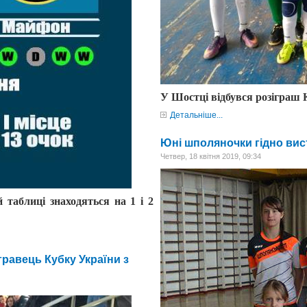
У Шостці відбувся розіграш К
Детальніше...
Юні шполяночки гідно вис
Четвер, 18 квітня 2019, 09:34
й таблиці знаходяться на 1 і 2
гравець Кубку України з