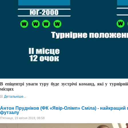
В епіцентрі уваги туру буде зустрічі команд, які у турнірні
місцях
Детальніше...
Антон Прудніков (ФК «Явір-Олімп» Сміла) - найкращий 
футзалу
П'ятниця, 19 квітня 2019, 08:58