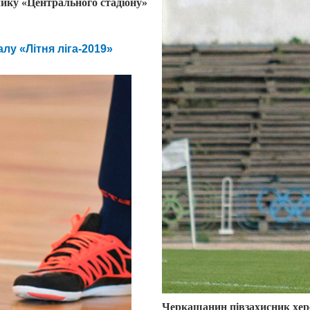
чику «Центрального стадіону»
лу «Літня ліга-2019»
Черкащанин півзахисник херс