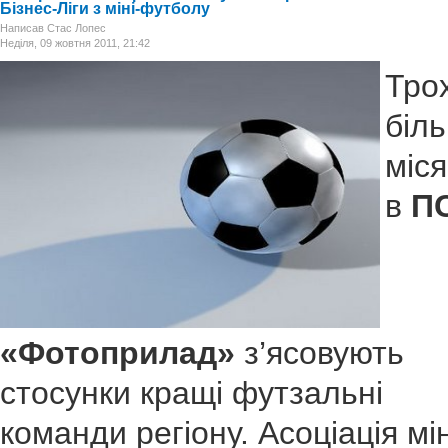
Бізнес-Ліги з міні-футболу
Написав Стас Лопес
Неділя, 09 жовтня 2011, 21:42
Тро
біл
міс
в
П
«Фотоприлад»
з’ясовують
стосунки кращі футзальні
команди регіону. Асоціація мін