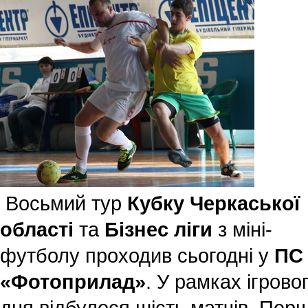
Восьмий тур
Кубку Черкаської
області
та
Бізнес ліги
з міні-
футболу проходив сьогодні у
ПС
«Фотоприлад»
. У рамках ігрово
дня відбулося шість матчів. Пер