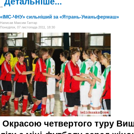
Детальніше...
«ІМС-ЧНУ» сильніший за «Ятрань-Уманьфермаш»
Написав Максим Гаптар
Понеділок, 07 листопада 2011, 18:30
Окрасою четвертого туру Вищ