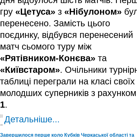
гру
«Цетуса»
з
«Нібулоном»
бу
перенесено. Замість цього
поєдинку, відбувся перенесений
матч сьомого туру між
«Рятівником-Конєва»
та
«Київстаром»
. Очільники турнір
таблиці переграли на класі своїх
молодших суперників з рахунко
1
.
Детальніше...
Завершилося перше коло Кубків Черкаської області та