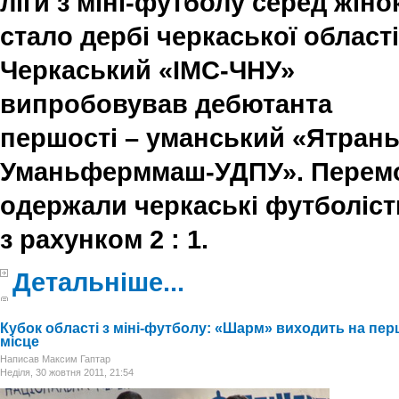
ліги з міні-футболу серед жіно
стало дербі черкаської області
Черкаський «ІМС-ЧНУ»
випробовував дебютанта
першості – уманський «Ятрань
Уманьферммаш-УДПУ». Перем
одержали черкаські футболіст
з рахунком 2 : 1.
Детальніше...
Кубок області з міні-футболу: «Шарм» виходить на пер
місце
Написав Максим Гаптар
Неділя, 30 жовтня 2011, 21:54