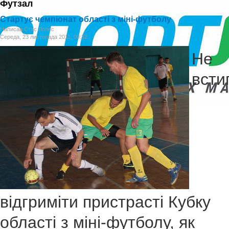
Футзал
Стартує чемпіонат області з міні-футболу
Написав Стас Лопес
Середа, 23 листопада 2011, 00:32
Не
всти
відгриміти пристрасті Кубку
області з міні-футболу, як