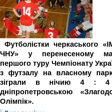
Футболістки черкаського «І
ЧНУ» у перенесеному ма
першого туру Чемпіонату Укра
з футзалу на власному парк
зіграли в нічию 4 : 4
дніпропетровською «Злагод
Олімпік».