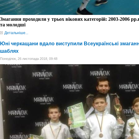
Змагання проходили у трьох вікових категорій: 2003-2006 рр.н.
та молодші
Детальніше...
Юні черкащани вдало виступили Всеукраїнські змаганн
шаблях
Понеділок, 26 листопада 2018, 09:48