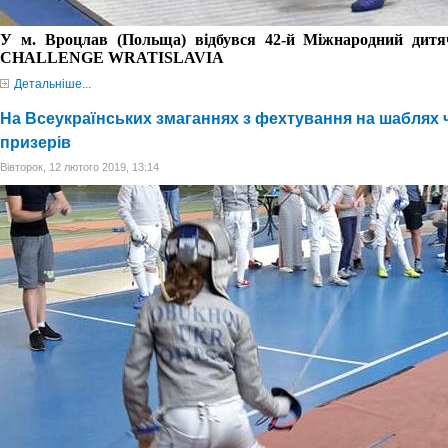
У м. Вроцлав (Польща) відбувся 42-й Міжнародний дитя
CHALLENGE WRATISLAVIA
Детальніше...
На Всеукраїнських змаганнях з фехтування на шаблях
призерів
Вівторок, 12 лютого 2019, 13:14