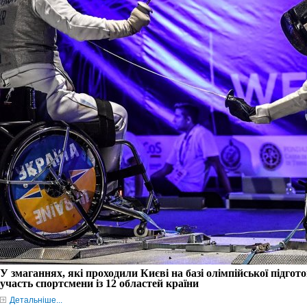
У змаганнях, які проходили
Києв
і
на баз
і
олімпійської підгот
участь спортсмени
із
12 областей
країни
Детальніше...