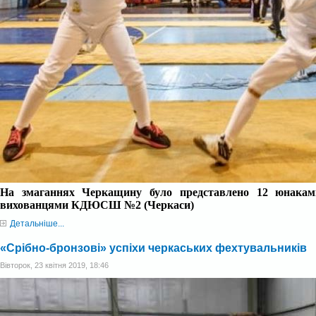
На змаганнях
Черкащину
було представлено 12 юнак
ам
вихованцями
КДЮСШ
№2 (Черкаси)
Детальніше...
«Срібно-бронзові» успіхи черкаських фехтувальників
Вівторок, 23 квітня 2019, 18:46