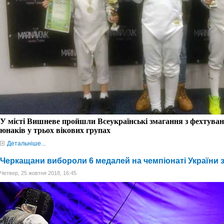
У
місті Вишневе пройшли Всеукраїнські змагання з фехтуван
юнаків у трьох вікових групах
Детальніше...
Черкащани вибороли 6 медалей на чемпіонаті України з
Четвер, 25 жовтня 2018, 16:45