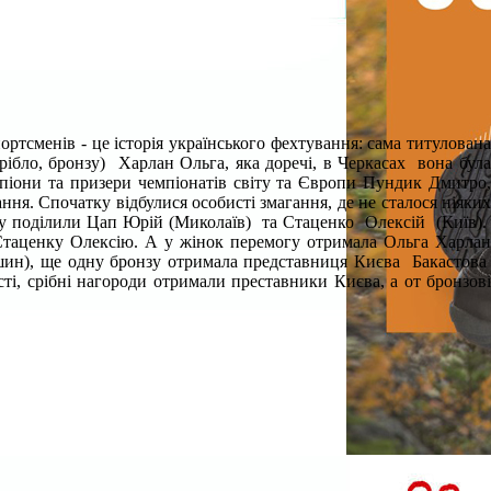
тсменів - це історія українського фехтування: сама титулована
 срібло, бронзу) Харлан Ольга,
яка
до
речі, в Черкасах вона бул
мпіони та призери
ч
емпіонатів
с
віту та
Є
вропи Пундик Дмитро
ання.
Спочатку
відбулися особисті змагання, де не сталося ніяки
нзу поділили Цап Юрій (Миколаїв) та Стаценко Олексій (Київ).
Стаценку Олексію. А у жінок перемогу отримала Ольга Харлан
тішин), ще одну бронзу отримала представниця Києва Бакастова
і, срібні нагороди отримали преставники Києва, а от бронзов