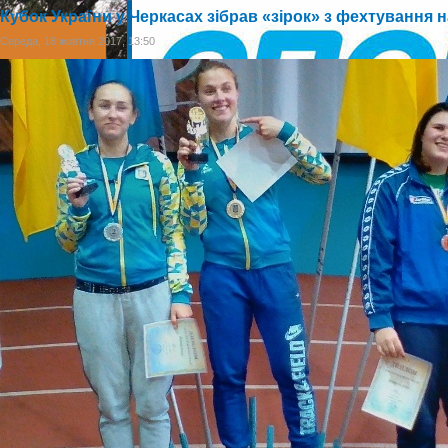
Кубок України у Черкасах зібрав «зірок» з фехтування 
Середа, 18 жовтня 2017, 13:50