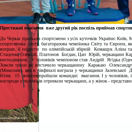
П
рестижні змагання вже другий рік поспіль приймав спор
До Черкас приїхали спортсмени з усіх куточків України: Київ, 
спортсменка світу, багаторазова чемпіонка Світу та Європи, я
вперше, її подруги по олімпійській збірній Комащук Аліна 
Стаценко Олексій, Платонов Богдан, Цап Юрій, черкащани Кар
несподіванок. У чоловіків чемпіоном став Андрій Ягідка (Оде
Зовсім трохи не вистачило черкащанину Каракаю Олександру 
(Миколаїв), яка в півфіналі виграла у черкащанки Залевської
Юлія.
15 жовтня пройшли командні змагання. І у чоловіків, і
нагороди у чоловіків отримали черкащани, а у жінок - представ