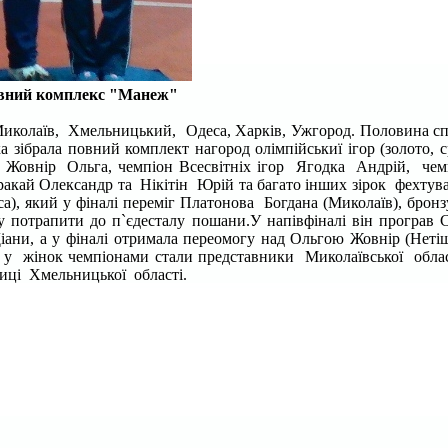
тивний комплекс "Манеж"
Миколаїв, Хмельницький, Одеса, Харків, Ужгород. Половина спор
ка зібрала повний комплект нагород олімпійськиї ігор (золото,
та Жовнір Ольга, чемпіон Всесвітніх ігор Ягодка Андрій, че
акай Олександр та Нікітін Юрій та багато інших зірок фехтув
са), який у фіналі переміг Платонова Богдана (Миколаїв), бро
потрапити до п`єдесталу пошани.У напівфіналі він програв 
 Діани, а у фіналі отримала переомогу над Ольгою Жовнір (Не
 у жінок чемпіонами стали представники Миколаївської област
ниці Хмельницької області.