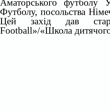
Аматорського футболу Ук
Футболу, посольства Німеч
Цей захід дав стар
Football»/«Школа дитячог