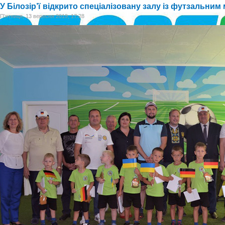
У Білозір’ї відкрито спеціалізовану залу із футзальни
П'ятниця, 13 вересня 2019, 17:28