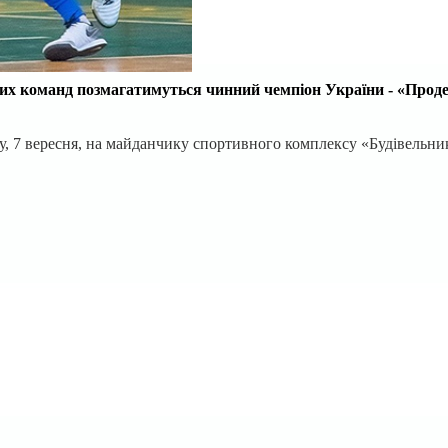
ічих команд позмагатимуться
чинний чемпіон України - «Прод
у,
7 вересня
,
на майданчику спортивного комплексу «Будівельник»