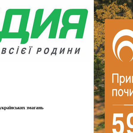
еукраїнських змагань