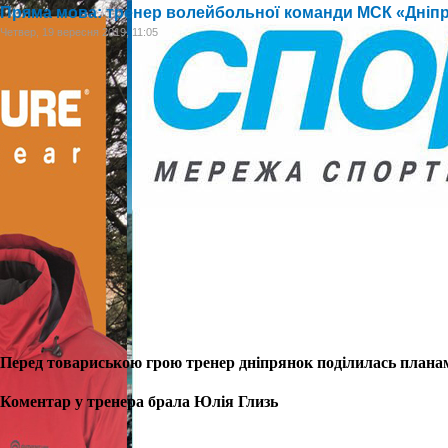
Пряма мова: тренер волейбольної команди МСК «Дніпр
Четвер, 19 вересня 2019, 11:05
Перед
товариською
грою
тренер дніпрянок
поділилась планам
Коментар у тренера брала Юлія Глизь