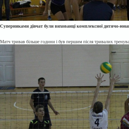
Суперниками дівчат були вихованці комплексно
ї дитячо-юн
Матч тривав більше години і був першим після тривалих тренува