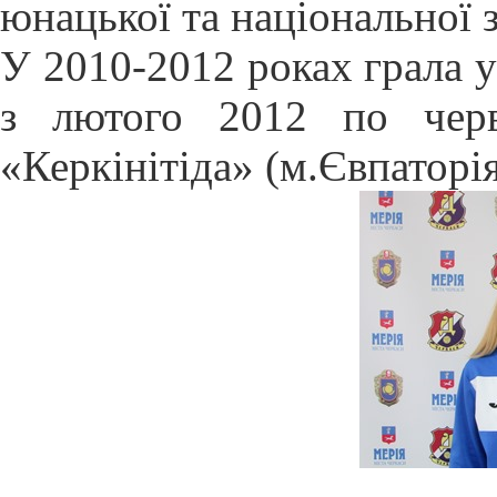
юнацької та національної 
У
2010-2012
роках грала у
з лютого
2012 по
чер
«
Керк
і
н
і
т
і
да
» (м.Євпаторі