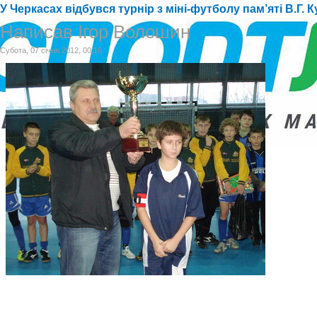
У Черкасах відбувся турнір з міні-футболу пам’яті В.Г. 
Написав Ігор Волошин
Субота, 07 січня 2012, 00:16