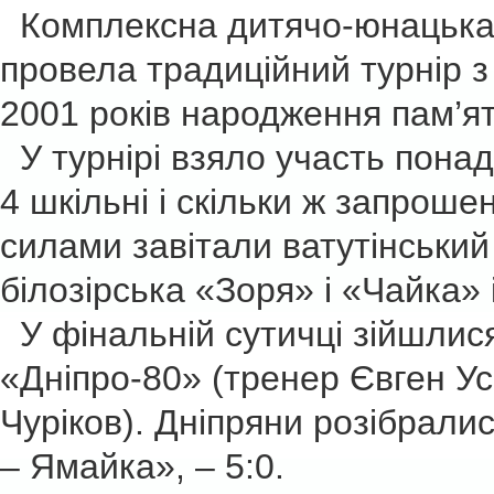
Комплексна дитячо-юнацька 
провела традиційний турнір з
2001 років народження пам’я
У турнірі взяло участь понад
4 шкільні і скільки ж запроше
силами завітали ватутінський 
білозірська «Зоря» і «Чайка» 
У фінальній сутичці зійшлис
«Дніпро-80» (тренер Євген Ус
Чуріков). Дніпряни розібралис
– Ямайка», – 5:0.