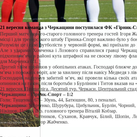
21 вересня команда з Черкащини поступилася ФК «Гірник-Сп
Перший матч нового-старого головного тренера гостей Ігоря Жа
місці і для тренерського штабу Гірника-Спорт важливо було у бо
Розуміли це і самі футболісти у червоній формі, які приїхали д
Але з ударами Хомченка і Лозового справилися гравці Черкащин
підхопив м’яча в районі кута штрафної на не своєму лівому флан
для Марченка 0:1.
Другий тайм пройшов у обопільних атаках. Господарі ближче до 
м’яча з порожніх воріт, але за хвилину після навісу Медведя з 
Господарів надихнув забитий м’яч, які провели кілька своїх а
опинився на газоні після боротьби з Бурліним і Титов вказав на
21 вересня. Перша ліга. Десятий тур. Черкаси. Центральний стаді
Черкащина – Гірник-Спорт – 1:2
Голи: Тищенко, 67 – Збунь, 44, Батюшин, 80, з пенальті.
Черкащина:
Марченко, Шурубура, Цибульник, Бурлін, Чорний, 
Нікішов, Цебро. В.о. головного тренера Віталій Кобзар.
Гірник-Спорт:
Ситников, Суханов, Кравчук, Білий, Шопін, Ло
Головний тренер Ігор Жабченко.