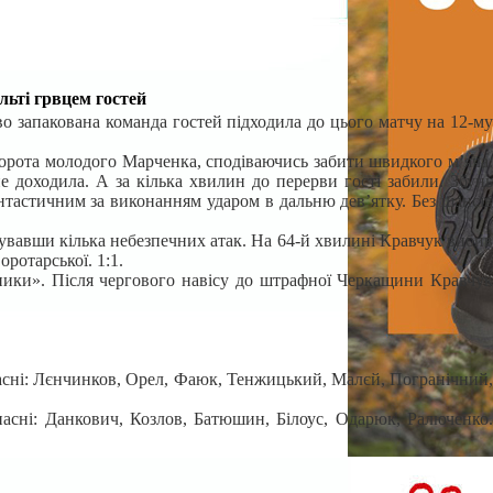
ьті грвцем гостей
о запакована команда гостей підходила до цього матчу на 12-му
 ворота молодого Марченка, сподіваючись забити швидкого м’яча.
е доходила. А за кілька хвилин до перерви гості забили. Збунь
антастичним за виконанням ударом в дальню дев’ятку. Без шансів
зувавши кілька небезпечних атак. На 64-й хвилині Кравчук вибив
ротарської. 1:1.
ірники». Після чергового навісу до штрафної Черкащини Кравчук
асні: Лєнчинков, Орел, Фаюк, Тенжицький, Малєй, Погранічний,
асні: Данкович, Козлов, Батюшин, Білоус, Одарюк, Ралюченко.