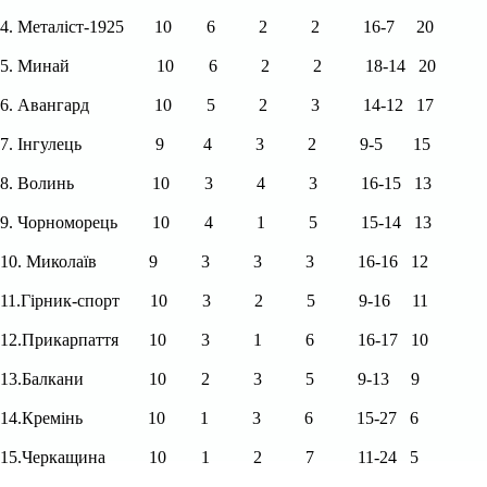
4. Металіст-1925
10
6
2
2
16-7
20
5
. Минай
10
6
2
2
18-14
20
6. Авангард
10
5
2
3
14-12
17
7.
І
нгулец
ь
9
4
3
2
9-5
15
8. Вол
и
нь
10
3
4
3
16-1
5
13
9. Ч
о
рноморец
ь
10
4
1
5
15-14
13
10.
М
икола
ї
в
9
3
3
3
16-16
12
11.
Г
і
рн
и
к-
с
порт
10
3
2
5
9-16
11
12.
Прикарпат
тя
10
3
1
6
16-17
10
13.
Балкан
и
10
2
3
5
9-13
9
14.
Крем
інь
10
1
3
6
15-27
6
15.
Черкащина
10
1
2
7
11-24
5