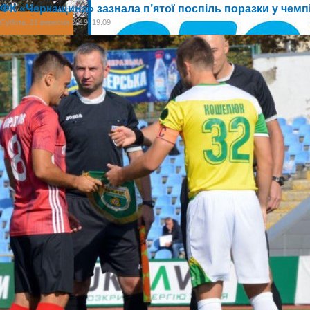
ФК «Черкащина» зазнала п’ятої поспіль поразки у чемпіон
Субота, 21 вересня 2019, 19:09