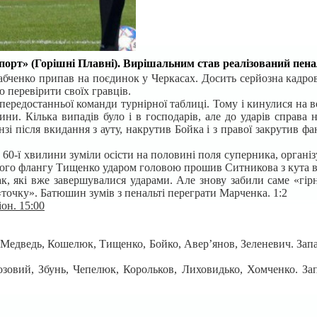
орт» (Горішні Плавні).
Вирішальним став реалізований пенал
бченко припав на поєдинок у Черкасах. Досить серйозна кадров
ю перевірити своїх гравців.
о передостанньої команди турнірної таблиці. Тому і кинулися на
и. Кілька випадів було і в господарів, але до ударів справа н
зі після вкидання з ауту, накрутив Бойка і з правої закрутив ф
60-ї хвилини зуміли осісти на половині поля суперника, органі
лівого флангу Тищенко ударом головою прошив Ситникова з кута во
так, які вже завершувалися ударами. Але знову забили саме «г
 «точку». Батюшин зумів з пенальті переграти Марченка. 1:2
он. 15:00
Медведь, Кошелюк, Тищенко, Бойко, Авер’янов, Зеленевич. Зап
зовий, Збунь, Чепелюк, Корольков, Лиховидько, Хомченко. Зап