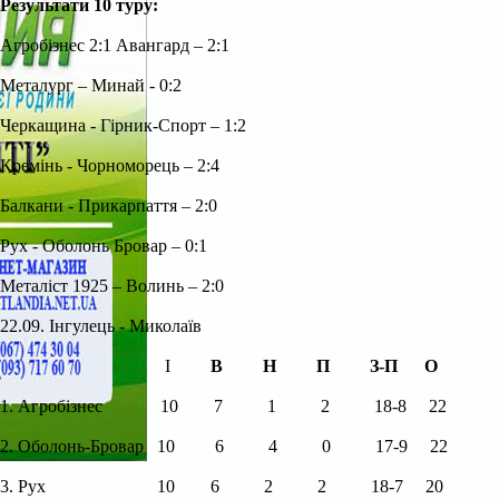
Результати 10 туру:
Агробізнес 2:1 Авангард – 2:1
Металург – Минай - 0:2
Черкащина - Гірник-Спорт – 1:2
Кремінь - Чорноморець – 2:4
Балкани - Прикарпаття – 2:0
Рух - Оболонь Бровар – 0:1
Металіст 1925 – Волинь – 2:0
22.09. Інгулець - Миколаїв
І
В
Н
П
З-П
О
1. Агроб
і
знес
10
7
1
2
18-8
22
2. Оболонь-Бровар
10
6
4
0
17-9
22
3. Рух
10
6
2
2
18-7
20