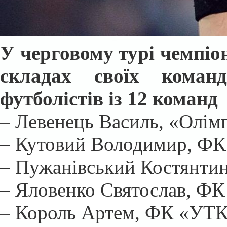
У черговому турі чемпіона
складах своїх коман
футболістів із 12 команд
– Левенець Василь, «Олім
– Кутовий Володимир, ФК 
– Пужанівський Костянтин
– Яловенко Святослав, Ф
– Король Артем, ФК «УТК