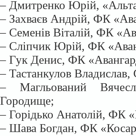
– Дмитренко Юрій, «Альта
– Захваєв Андрій, ФК «А
– Семенів Віталій, ФК «А
– Сліпчик Юрій, ФК «Ава
– Гук Денис, ФК «Аванга
– Тастанкулов Владислав, 
– Магльований Вячес
Городище;
– Горідько Анатолій, ФК 
– Шава Богдан, ФК «Косар