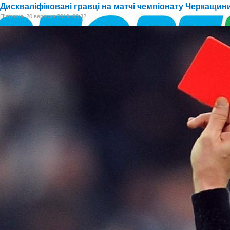
Дискваліфіковані гравці на матчі чемпіонату Черкащини 
П'ятниця, 20 вересня 2019, 08:32