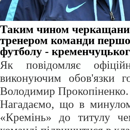
Таким чином черкащанин
тренером команди першої
футболу - кременчуцько
Як повідомляє офіцій
виконуючим обов'язки г
Володимир Прокопіненко.
Нагадаємо, що в минулом
«
Кремінь
»
до титулу чем