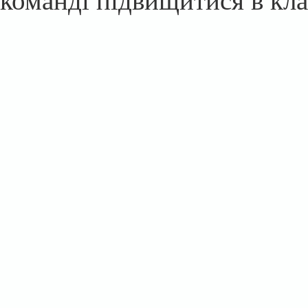
команді підвищитися в кла