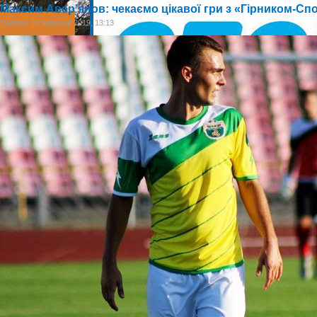
Максим Авер’янов: чекаємо цікавої гри з «Гірником-Сп
Середа, 18 вересня 2019, 13:13