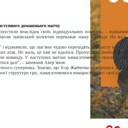
наступного домашнього матчу
опустили внаслідок своїх індивідуальних помилок, – відзначив
ласом львівський колектив переважає нашу команду. На жаль,
 відзначили, що льв’яни чудово переходять із захисту в напад,
ких атак. Не жаль, це нам не вдалося. Пропустили необов’язкові
вали команду. У наступних матчах намагатимемося своєю грою і
тися далі”, – запевнив Авер’янов.
пного суперника. Знаємо, що Ігор Жабченко повернувся до цієї
оєї структури гри, намагатимемося використати всі свої сильні