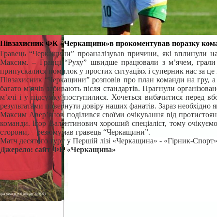
Півзахисник ФК «Черкащини»в прокоментував поразку команд
Гравець “Черкащини” проаналізував причини, які вплинули на 
Максим. – Гравці “Руху” швидше працювали з м’ячем, грали 
припускалися помилок у простих ситуаціях і суперник нас за це 
Півзахисник “Черкащини” розповів про план команди на гру, а т
багато м’ячів забивають після стандартів. Прагнули організован
м’ячі і у підсумку поступилися. Хочеться вибачитися перед в
результатами повернути довіру наших фанатів. Зараз необхідно я
Максим Авер’янов поділився своїми очікування від протистоян
команди. Ігор Валентинович хороший спеціаліст, тому очікуємо
сторони, – резюмумав гравець “Черкащини”.
Матч десятого туру у Першій лізі «Черкащина» - «Гірник-Спорт» в
Джерело: сайт ФК «Черкащина»