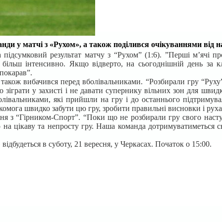
и у матчі з «Рухом», а також поділився очікуваннями від 
підсумковий результат матчу з “Рухом” (1:6). ”Перші м’ячі пр
більш інтенсивно. Якщо відверто, на сьогоднішній день за к
покарав”.
акож вибачився перед вболівальниками. “Розбирали гру “Руху” і
о зіграти у захисті і не давати супернику вільних зон для швид
болівальниками, які прийшли на гру і до останнього підтриму
комога швидко забути цю гру, зробити правильні висновки і руха
ня з “Гірником-Спорт”. “Поки що не розбирали гру свого насту
 на цікаву та непросту гру. Наша команда дотримуватиметься св
ідбудеться в суботу, 21 вересня, у Черкасах. Початок о 15:00.