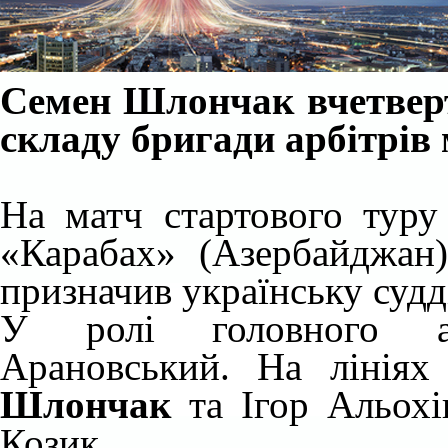
Семен Шлончак
вчетвер
складу бригади арбітрів
На матч стартового туру
«Карабах» (Азербайджа
призначив українську судд
У ролі головного ар
Арановський. На лінія
Шлончак
та Ігор Альохі
Козик.