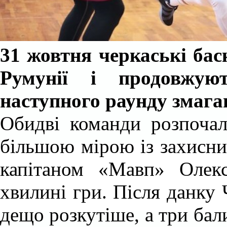
31 жовтня черкаські бас
Румунії і продовжую
наступного раунду змага
Обидві команди розпочал
більшою мірою із захисни
капітаном «Мавп» Олек
хвилині гри.
Після данку 
дещо розкутіше, а три бали