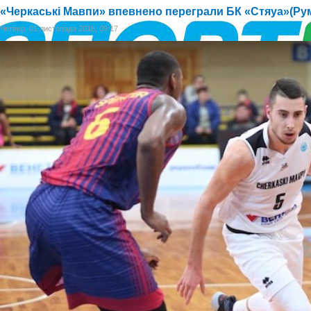
«Черкаські Мавпи» впевнено переграли БК «Стяуа»(Рум
Четвер, 01 листопада 2018, 09:17