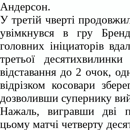
Андерсон.
У третій чверті продовжи
увімкнувся в гру Брен
головних ініциаторів вда
третьої десятихвилинки
відставання до 2 очок, о
відрізком косовари збере
дозволивши супернику вий
Нажаль, вигравши дві п
цьому матчі четверту дес