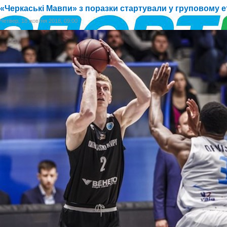
«Черкаські Мавпи» з поразки стартували у груповому е
Четвер, 18 жовтня 2018, 09:00