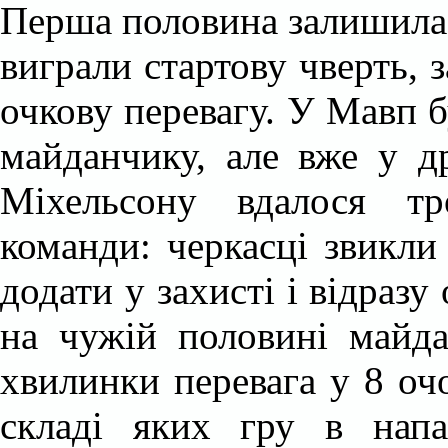
Перша половина залишилас
виграли стартову чверть, 
очкову перевагу. У Мавп 
майданчику, але вже у д
Міхельсону вдалося тр
команди: черкасці звикли
додати у захисті і відраз
на чужій половині майда
хвилинки перевага у 8 оч
складі яких гру в нап