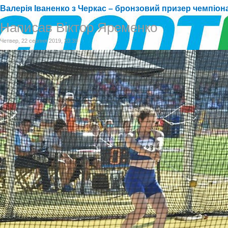
Валерія Іваненко з Черкас – бронзовий призер чемпіона
Написав Віктор Яременко
Четвер, 22 серпня 2019, 20:39