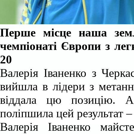
Перше місце наша зем
чемпіонаті Європи з лег
20
Валерія Іваненко з Черка
вийшла в лідери з метанн
віддала цю позицію. 
поліпшила цей результат –
Валерія Іваненко майст