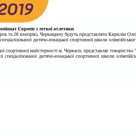
емпіонат Європи з легкої атлетики
рок та 28 юніорів).
Черкащину будуть представляти Кирилін Олекс
спеціалізованої дитячо-юнацької спортивної школи олімпійськог
ї спортивної майстерності м. Черкаси, представляє товариство
ї спеціалізованої дитячо-юнацької спортивної школи олімпійсь