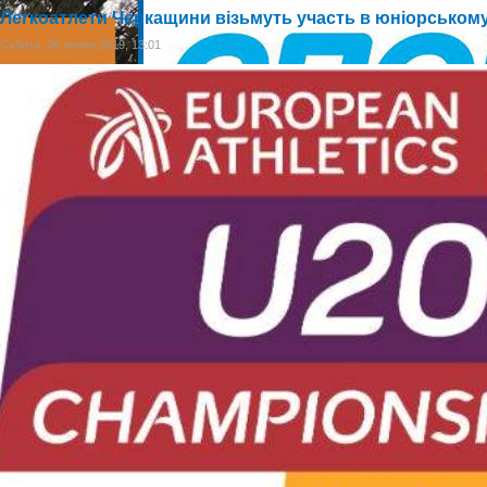
Легкоатлети Черкащини візьмуть участь в юніорському
Субота, 06 липня 2019, 13:01