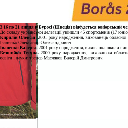
З 16 по 21 липня в Буросі (Швеція) відбудеться юніорський ч
До складу української делегації увійшли 45 спортсменів (17 юніо
Кирилін Олексій
-
2001 року народження, вихованець обласної 
Іваненко Олександр Олександрович
Іваненко Валерія
-
2001 року народження, вихованка школи вищо
Безшийко Тетяна
-
2000 року народження, вихованкка обласно
освіти і науки; тренер Масляков Валерій Дмитрович