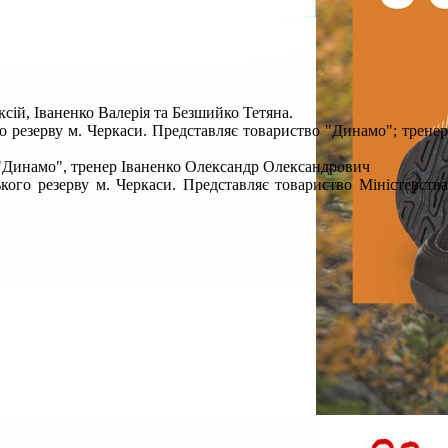
ій, Іваненко Валерія та Безшийко Тетяна.
о резерву м. Черкаси. Представляє товариство "Динамо"; трене
 "Динамо", тренер Іваненко Олександр Олександрович
кого резерву м. Черкаси. Представляє товариство Міністерств