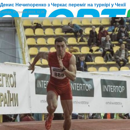
Денис Нечипоренко з Черкас переміг на турнірі у Чехії
Середа, 29 травня 2019, 11:26