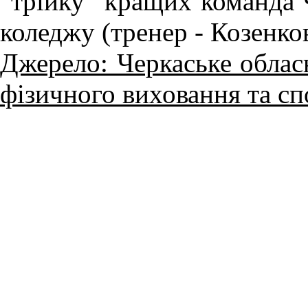
"трійку" кращих команда 
коледжу (тренер - Козенко
Джерело: Черкаське обласн
фізичного виховання та с