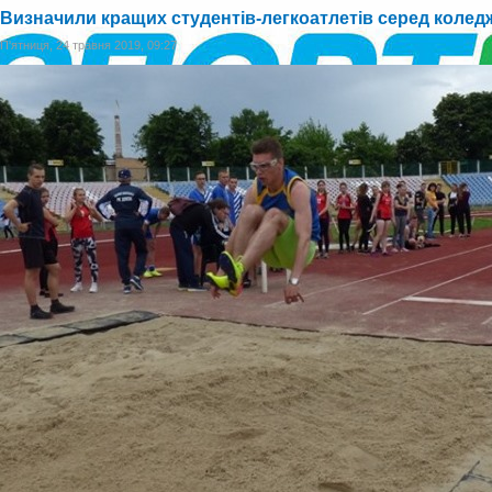
Визначили кращих студентів-легкоатлетів серед коледж
П'ятниця, 24 травня 2019, 09:27