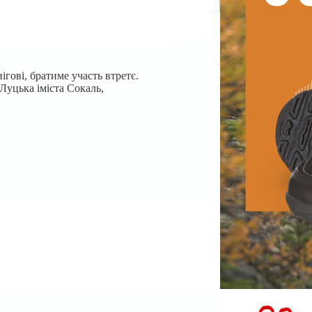
гові, братиме участь втретє.
Луцька і
міста Сокаль,