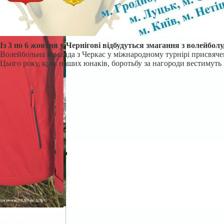
Із 3 по 6 жовтня у Чернігові відбудуться змагання з волейб
Волейбольна команда з Черкас у міжнародному турнірі присвяче
Цього року, крім наших юнаків, боротьбу за нагороди вестимуть 