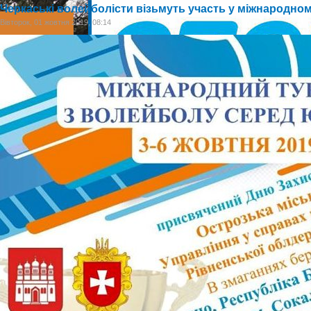
Черкаські волейболісти візьмуть участь у міжнародном
Вівторок, 01 жовтня 2019, 08:14