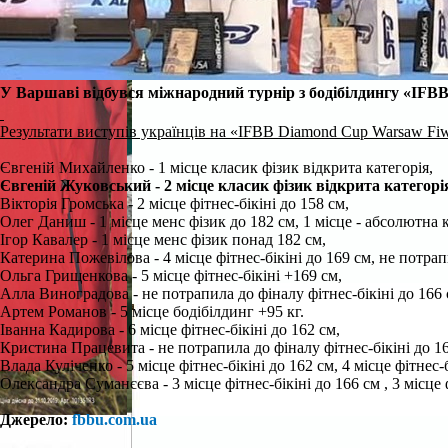
У Варшаві в
і
дбувся міжнародний турнір з бодібілдингу «IFB
Результати виступів українців на «IFBB Diamond Cup Warsaw Fi
Євгеній Михайленко - 1 місце класик фізик відкрита категорія,
Євгеній Жуковський - 2 місце класик фізик відкрита категорі
Вікторія Громська - 2 місце фітнес-бікіні до 158 см,
Олег Даниш - 1 місце менс фізик до 182 см, 1 місце - абсолютна к
Ігор Кавалер - 1 місце менс фізик понад 182 см,
Катерина Пожевілова - 4 місце фітнес-бікіні до 169 см, не потрап
Ольга Грищенкова - 5 місце фітнес-бікіні +169 см,
Алла Виноградова - не потрапила до фіналу фітнес-бікіні до 166 с
Артем Романов - 5 місце бодібілдинг +95 кг.
Іванна Кадирова - 6 місце фітнес-бікіні до 162 см,
Кристина Працевита - не потрапила до фіналу фітнес-бікіні до 16
Влада Куліченко - 5 місце фітнес-бікіні до 162 см, 4 місце фітнес-
Олександра Суманєєва - 3 місце фітнес-бікіні до 166 см , 3 місце
Джерело:
fbbu.com.ua