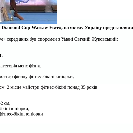
B Diamond Cup Warsaw Fiwe», на якому Україну представляли
we»
серед яких був спорсмен з Умані Євгеній Жуковський:
я,
атегорія менс фізик,
ила до фіналу фітнес-бікіні юніорки,
м, 2 місце майстри фітнес-бікіні понад 35 років,
2 см,
бікіні юніорки,
 фітнес-бікіні юніорки