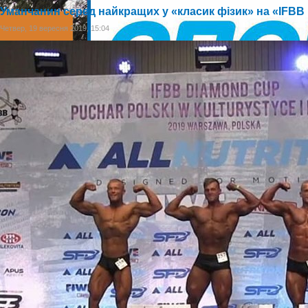
Уманчанин серед найкращих у «класик фізик» на «IFBB
Четвер, 19 вересня 2019, 15:04