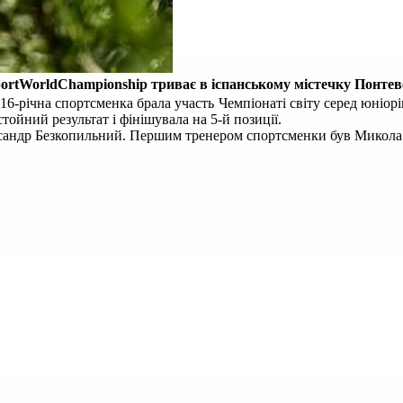
ort
World
Championship
триває в іспанському містечку Понтев
6-річна спортсменка брала участь Чемпіонаті світу серед юніорів 
тойний результат і фінішувала на 5-й позиції.
сандр Безкопильний. Першим тренером спортсменки був Микола