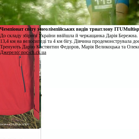
Чемпіонат світу з неолімпійських видів триатлону
ITU
Multisp
До складу збірної України ввійшла й черкащанка Дарія Бережна. 1
13,4 км на велосипеді та 4 км бігу. Дівчина продемонструвала дос
Тренують Дарію Костянтин Федоров, Марія Великоцька та Олек
Джерело: noc-ch.ck.ua