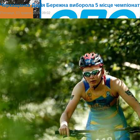
Черкащанка Дарія Бережна виборола 5 місце чемпіонату
П'ятниця, 03 травня 2019, 09:02