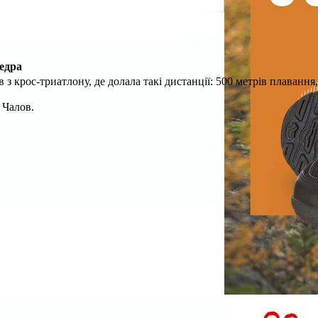
едра
з крос-триатлону, де долала такі дистанції: 500 метрів плавання,
 Чалов.