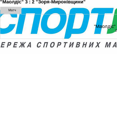
"Маолдіс" 3 : 2 "Зоря-Миронівщини"
Матч
"Маолдіс"
2